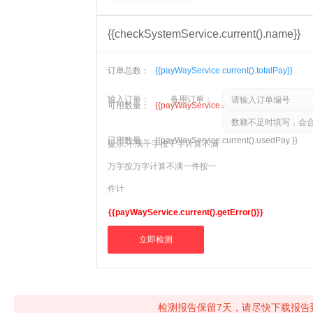
{{checkSystemService.current().name}}
订单总数：
{{payWayService.current().totalPay}}
输入订单：
备用订单：
可用数量：
{{payWayService.current().restPay }}
已用数量：
{{payWayService.current().usedPay }}
提示:
不满千字按千字计算
不满
万字按万字计算
不满一件按一
件计
{{payWayService.current().getError()}}
立即检测
检测报告保留7天，请尽快下载报告