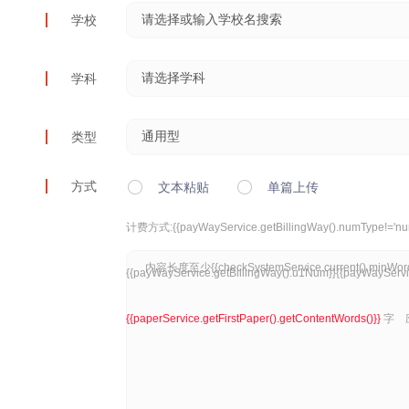
学校
学科
类型
方式
文本粘贴
单篇上传
计费方式:
{{payWayService.getBillingWay().numType!='num
{{payWayService.getBillingWay().u1Num}}{{payWayServic
{{paperService.getFirstPaper().getContentWords()}}
字