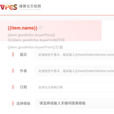
{{item.name}}
{{item.goodInfos.buyerPrice}}
元/{{item.goodInfos.buyerUnit}}字符
{{item.goodInfos.buyerPrice}}元/篇
题目
作者
日期
选择模板