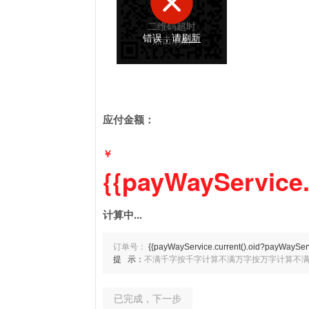
二维码超时
支付成功
错误，请
刷新
点击刷新
应付金额：
￥
{{payWayService.
计算中...
订单号：
{{payWayService.current().oid?payWayServi
提 示：
不满千字按千字计算
不满万字按万字计算
不
已完成，下一步