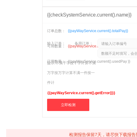
{{checkSystemService.current().name}}
订单总数：
{{payWayService.current().totalPay}}
输入订单：
备用订单：
可用数量：
{{payWayService.current().restPay }}
已用数量：
{{payWayService.current().usedPay }}
提示:
不满千字按千字计算
不满
万字按万字计算
不满一件按一
件计
{{payWayService.current().getError()}}
立即检测
检测报告保留7天，请尽快下载报告