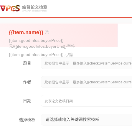
{{item.name}}
{{item.goodInfos.buyerPrice}}
元/{{item.goodInfos.buyerUnit}}字符
{{item.goodInfos.buyerPrice}}元/篇
题目
作者
日期
选择模板