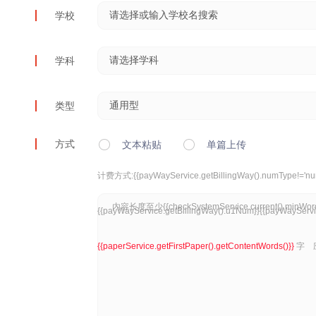
学校
学科
类型
方式
文本粘贴
单篇上传
计费方式:
{{payWayService.getBillingWay().numType!='num
{{payWayService.getBillingWay().u1Num}}{{payWayServic
{{paperService.getFirstPaper().getContentWords()}}
字