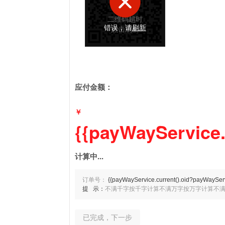
二维码超时
支付成功
错误，请
刷新
点击刷新
应付金额：
￥
{{payWayService.
计算中...
订单号：
{{payWayService.current().oid?payWayServi
提 示：
不满千字按千字计算
不满万字按万字计算
不
已完成，下一步